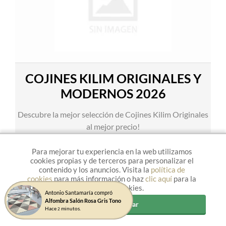
COJINES KILIM ORIGINALES Y
MODERNOS 2026
Descubre la mejor selección de Cojines Kilim Originales
al mejor precio!
VER PRODUCTOS
Para mejorar tu experiencia en la web utilizamos
cookies propias y de terceros para personalizar el
contenido y los anuncios. Visita la
política de
cookies
para más información o haz
clic aquí
para la
Gestión de cookies.
Antonio Santamaría compró
Alfombra Salón Rosa Gris Tono
Aceptar y cerrar
Hace
minutos.
2