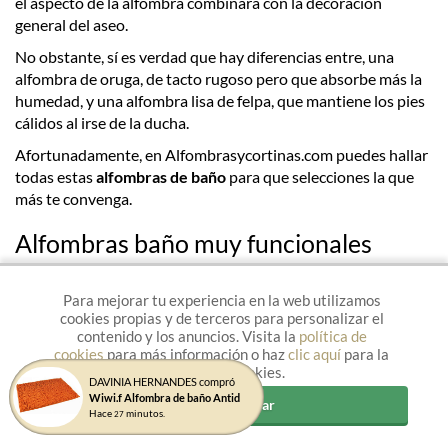
el aspecto de la alfombra combinará con la decoración
general del aseo.
No obstante, sí es verdad que hay diferencias entre, una
alfombra de oruga, de tacto rugoso pero que absorbe más la
humedad, y una alfombra lisa de felpa, que mantiene los pies
cálidos al irse de la ducha.
Afortunadamente, en Alfombrasycortinas.com puedes hallar
todas estas
alfombras de baño
para que selecciones la que
más te convenga.
Alfombras baño muy funcionales
Al irse de la ducha, es de agradecer poder poner los pies en
una alfombra que nos ayude a no caer y a secarnos con
Para mejorar tu experiencia en la web utilizamos
cookies propias y de terceros para personalizar el
calma.
contenido y los anuncios. Visita la
política de
Por esto, Alfombrasycortinas.com pone a tu disposición una
cookies
para más información o haz
clic aquí
para la
Gestión de cookies.
extensa variedad de modelos para que consigas elegir la que
DAVINIA HERNANDES compró
más te agrade.
Wiwi.f Alfombra de baño Antid
Aceptar y cerrar
Hace
minutos.
27
La mayor parte de alfombras tienen una parte de abajo