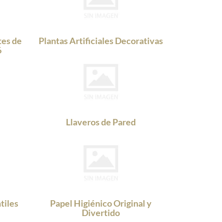
tes de
Plantas Artificiales Decorativas
6
Llaveros de Pared
tiles
Papel Higiénico Original y
Divertido