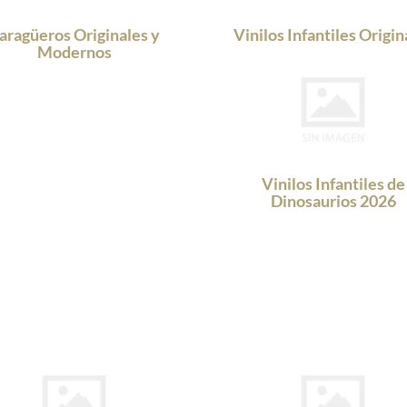
aragüeros Originales y
Vinilos Infantiles Origin
Modernos
Vinilos Infantiles de
Dinosaurios 2026