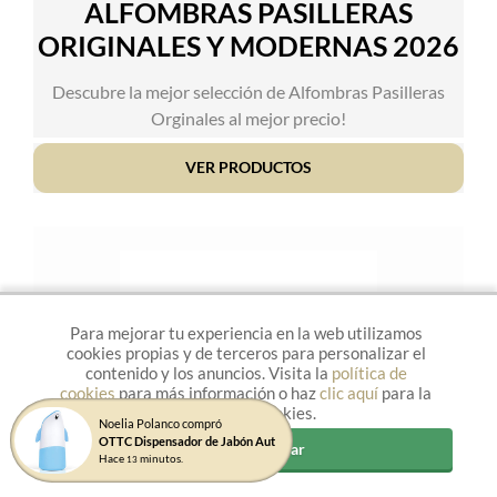
ALFOMBRAS PASILLERAS
ORIGINALES Y MODERNAS 2026
Descubre la mejor selección de Alfombras Pasilleras
Orginales al mejor precio!
VER PRODUCTOS
Para mejorar tu experiencia en la web utilizamos
cookies propias y de terceros para personalizar el
contenido y los anuncios. Visita la
política de
cookies
para más información o haz
clic aquí
para la
Gestión de cookies.
Noelia Polanco compró
OTTC Dispensador de Jabón Aut
Aceptar y cerrar
Hace
minutos.
13