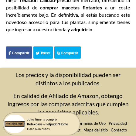
mejor
relación calidad-precio
del mercado, ofreciendo la
posibilidad de
comprar macetas flotantes
a un coste
increíblemente bajo. En definitiva, si estás buscando este
novedoso accesorio para tus plantas, simplemente tienes
que ingresar a nuestra tienda
y adquirirlo
.
Compartir
Tweet
Compartir
Los precios y la disponibilidad pueden ser
distintos a los publicados.
En calidad de Afiliado de Amazon, obtengo
ingresos por las compras adscritas que cumplen
los requisitos aplicables.
Julio Jimena compró
Aviso Legal
Política de cookies
Términos de Uso
Privacidad
Relaxdays – Felpudo “Home
Hace
minutos.
14
Blog
Mapa del sitio
Contacto